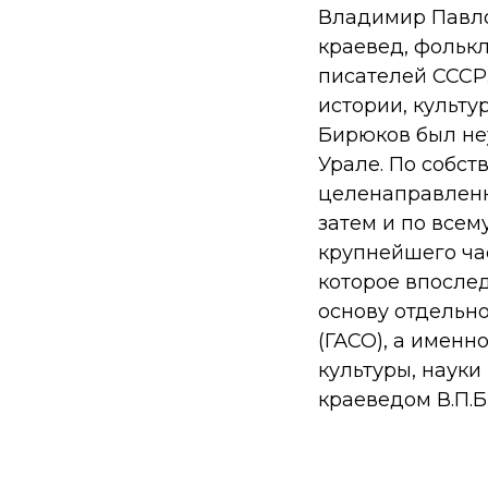
Владимир Павлов
краевед, фолькл
писателей СССР
истории, культу
Бирюков был не
Урале. По собст
целенаправленн
затем и по всем
крупнейшего час
которое впослед
основу отдельн
(ГАСО), а именн
культуры, науки
краеведом В.П.