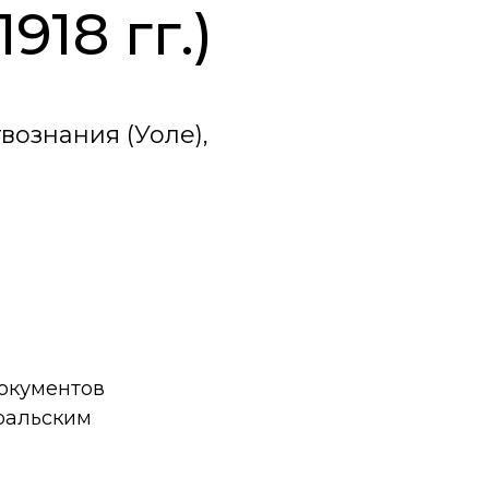
918 гг.)
вознания (Уоле),
окументов
уральским