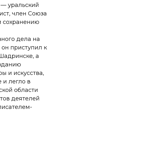
) — уральский
ист, член Союза
и сохранению
ного дела на
, он приступил к
Шадринске, а
озданию
ы и искусства,
 и легло в
ской области
нтов деятелей
 писателем-