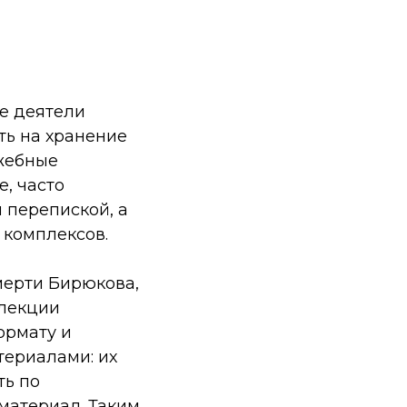
е деятели
ть на хранение
ужебные
, часто
 перепиской, а
 комплексов.
мерти Бирюкова,
ллекции
ормату и
териалами: их
ть по
материал. Таким