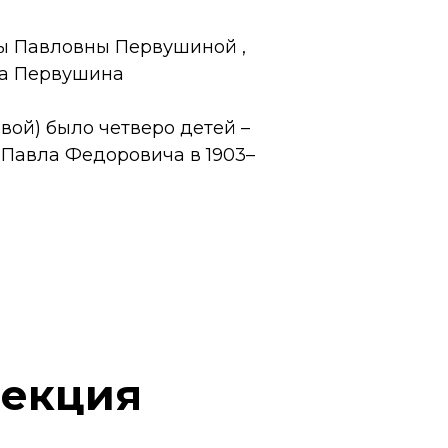
ры Павловны Первушиной ,
ча Первушина
ой) было четверо детей –
 Павла Федоровича в 1903–
лекция