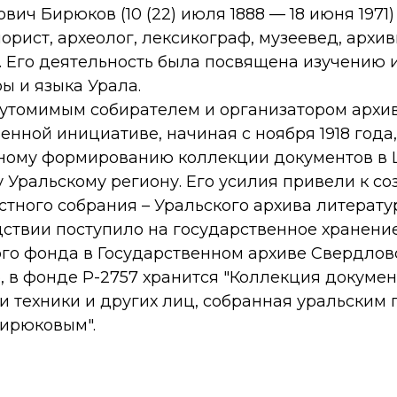
ич Бирюков (10 (22) июля 1888 — 18 июня 1971
орист, археолог, лексикограф, музеевед, архив
. Его деятельность была посвящена изучению 
ры и языка Урала.
утомимым собирателем и организатором архив
венной инициативе, начиная с ноября 1918 года
ому формированию коллекции документов в 
у Уральскому региону. Его усилия привели к с
тного собрания – Уральского архива литератур
ствии поступило на государственное хранение
ого фонда в Государственном архиве Свердлов
о, в фонде Р-2757 хранится "Коллекция докуме
 и техники и других лиц, собранная уральским
Бирюковым".