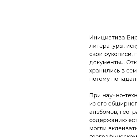
Инициатива Бир
литературы, иск
свои рукописи,
документы». Отк
хранились в сем
потому попадали
При научно-техн
из его обширно
альбомов, геогр
содержанию ест
могли вклеиват
географическом