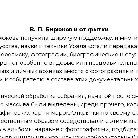
В. П. Бирюков и открытки
юкова получила широкую поддержку, и многи
усства, науки и техники Урала «стали передава
 переписку, фотографии, биографические и сл
рытки, особенно видовые или поздравительные
ьях и личных архивах вместе с фотографиями и
 к собирателю в составе этих документальных
ической обработке собрания, начатой после с
го массива были выделены, среди прочего, ко
афических карт и марок. Открытки по своему ф
ественным образом соседствовали с этими ма
ь в альбомы наравне с фотографиями, подбира
у принципу или хранить как изобразительный 