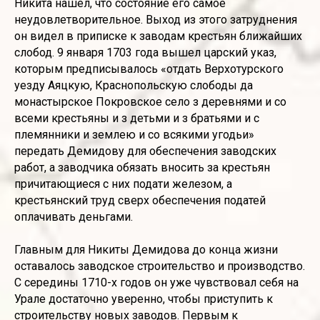
Никита нашел, что состояние его самое
неудовлетворительное. Выход из этого затруднения
он видел в приписке к заводам крестьян ближайших
слобод. 9 января 1703 года вышел царский указ,
которым предписывалось «отдать Верхотурского
уезду Аяцкую, Краснопольскую слободы да
монастырское Покровское село з деревнями и со
всеми крестьяны и з детьми и з братьями и с
племянники и землею и со всякими угодьи»
передать Демидову для обеспечения заводских
работ, а заводчика обязать вносить за крестьян
причитающиеся с них подати железом, а
крестьянский труд сверх обеспечения податей
оплачивать деньгами.
Главным для Никиты Демидова до конца жизни
оставалось заводское строительство и производство.
С середины 1710-х годов он уже чувствовал себя на
Урале достаточно уверенно, чтобы приступить к
строительству новых заводов. Первым к