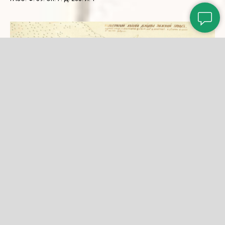
План Быньговского железоделательного завода А.Демидова.
Рукописный.
Без даты.
ГАСО. Ф. 59. Оп. 7. Д. 236. Л. 1